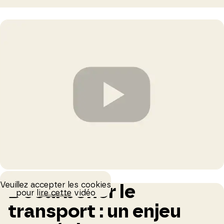
Veuillez accepter les cookies
Décarboner le
pour lire cette vidéo
transport : un enjeu