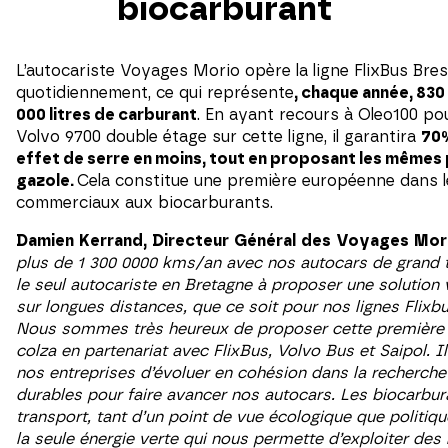
biocarburant
L’autocariste Voyages Morio opère la ligne FlixBus Bre
quotidiennement, ce qui représente
, chaque année, 83
000 litres de carburant
. En ayant recours à Oleo100 po
Volvo 9700 double étage sur cette ligne, il garantira
70%
effet de serre en moins, tout en proposant les mêmes
gazole.
Cela constitue une première européenne dans 
commerciaux aux biocarburants.
Damien
Kerrand,
Directeur
Général
des
Voyages
Mor
plus de 1 300 0000 kms/an avec nos autocars de grand t
le seul autocariste en Bretagne à proposer une solution 
sur longues distances, que ce soit pour nos lignes Flixb
Nous sommes très heureux de proposer cette première 
colza en partenariat avec FlixBus, Volvo Bus et Saipol. I
nos entreprises d’évoluer en cohésion dans la recherche
durables pour faire avancer nos autocars. Les biocarbura
transport, tant d’un point de vue écologique que politiqu
la seule énergie verte qui nous permette d’exploiter des