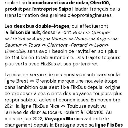
roulant au
biocarburant issu de colza, Oleo100,
produit par l’entreprise Saipol
, leader français de la
transformation des graines oléoprotéagineuses.
Les
deux bus double-étages
, qui effectueront
la
liaison de nuit
, desserviront
Brest <> Quimper
<> Lorient <> Auray <> Vannes <> Nantes <> Angers <>
Saumur <> Tours <> Clermont
-Ferrand <> Lyon<>
Grenoble,
sans avoir besoin de ravitailler, soit plus
de 1150km en totale autonomie. Des trajets toujours
plus verts avec FlixBus et ses partenaires.
La mise en service de ces nouveaux autocars sur la
ligne Brest <> Grenoble marque une nouvelle étape
dans l’ambition que s’est fixé FlixBus depuis l’origine
de proposer à ses clients des voyages toujours plus
responsables, faciles et économiques. En novembre
2021, la ligne FlixBus Nice <> Toulouse avait vu
l’arrivée de deux autocars roulant à l’Oleo100. Au
mois de juin 2022,
Voyages Morio
avait initié le
changement depuis la Bretagne avec sa
ligne FlixBus