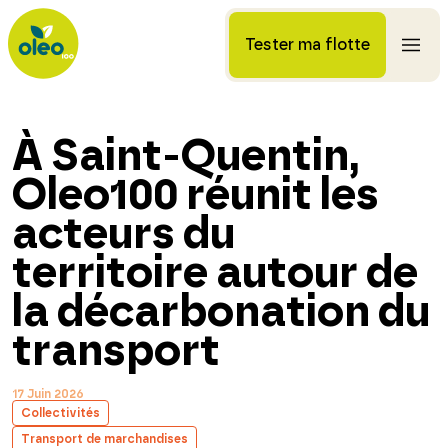
Tester ma flotte
À Saint-Quentin,
Oleo100 réunit les
acteurs du
territoire autour de
la décarbonation du
transport
17 Juin 2026
Collectivités
Transport de marchandises