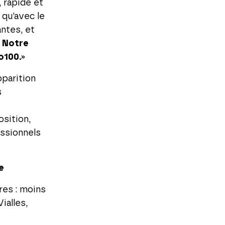
 rapide et
qu’avec le
ntes, et
.
Notre
o100.
»
pparition
s
sition,
essionnels
e
res : moins
ialles,