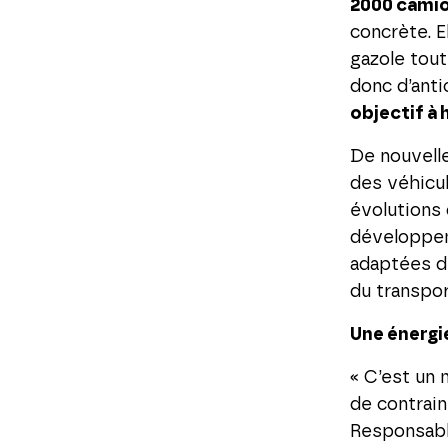
2000 camion
concrète. 
gazole tout
donc d’anti
objectif à 
De nouvelle
des véhicul
évolutions 
développem
adaptées d
du transpor
Une énergi
« C’est un 
de contrain
Responsabl