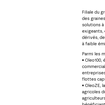
Filiale du 
des graines
solutions à
exigeants, 
dérivés, de
à faible ém
Parmi les m
• Oleo100, 
commerciali
entreprises
flottes cap
• OleoZE, 
agricoles d
agriculteur
bénéficiant