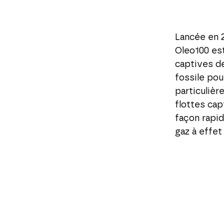
Lancée en 20
Oleo100 est
captives de
fossile pou
particulièr
flottes cap
façon rapi
gaz à effet