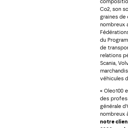
compositio
Co2, son so
graines de 
nombreux ac
Fédérations
du Program
de transpor
relations 
Scania, Vol
marchandise
véhicules 
« Oleo100 e
des profess
générale d’
nombreux à 
notre clien