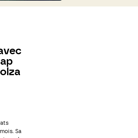
 avec
cap
colza
rats
mois. Sa