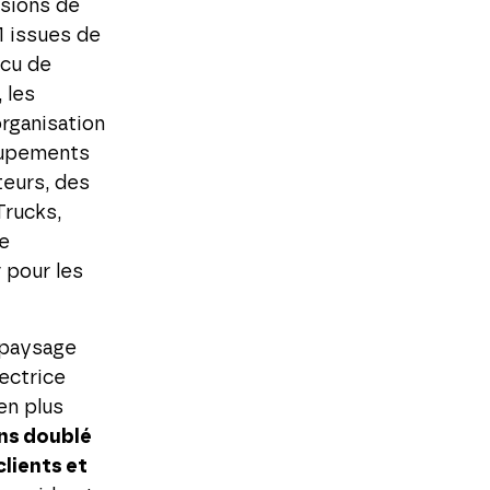
ssions de
M issues de
ncu de
 les
organisation
oupements
teurs, des
Trucks,
de
 pour les
e paysage
ectrice
en plus
ns doublé
clients et