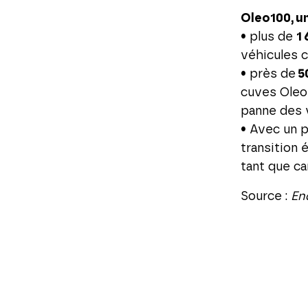
Oleo100, un
• plus de
1
véhicules c
• près de
5
cuves Oleo1
panne des v
• Avec un p
transition 
tant que ca
Source :
En