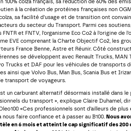
n 100% colza français, sa réduction de 60% des émi
utien à la création de protéines françaises non OG
colza, sa facilité d’usage et de transition ont convai
teurs du secteur du Transport. Parmi ces soutiens,
 FNTR et FNTV, l’organisme Eco Co2 à l’origine de l’
me EVE comprenant la Charte Objectif Co2, les gr
teurs France Benne, Astre et Réunir. Côté construc
pérennes se développent avec Renault Trucks, MAN 
vo Trucks et DAF pour les véhicules de transports 
s ainsi que Volvo Bus, Man Bus, Scania Bus et Irizar
de transport de voyageurs.
st un carburant alternatif désormais installé dans l
ionnels du transport », explique Claire Duhamel, dir
Oleo100 «Ces professionnels sont d’ailleurs de plus 
nous faire confiance et à passer au B100.
Nous avo
tèle en 6 mois et atteint le cap significatif des 200 