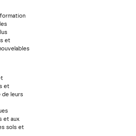
sformation
des
lus
s et
enouvelables
et
s et
 de leurs
ues
s et aux
es sols et