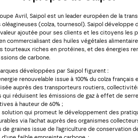
groupe Avril, Saipol est un leader européen de la tran
 oléagineuses (colza, tournesol). Saipol développe 
 valeur ajoutée pour ses clients et les citoyens les p
en commercialisant des huiles végétales alimentaire
s tourteaux riches en protéines, et des énergies r
issions de carbone.
arques développées par Saipol figurent :
énergie renouvelable issue à 100% du colza français 
sée auprès des transporteurs routiers, collectivité
 qui réduisent les émissions de gaz à effet de serre
tives à hauteur de 60% ;
la solution qui promeut le développement des pratiq
urables via l’achat auprès des organismes collecteur
s de graines issue de l’agriculture de conservation d
 d’une faible empreinte carbone. ;