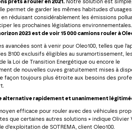
s prêts à rouler en 2021.
Notre solution est simple,
Elle permet de garder les mêmes habitudes d’usages 
 en réduisant considérablement les émissions pollua
ciper les prochaines législations environnementales
horizon 2023 est de voir 15 000 camions rouler à Ole
s avancées sont à venir pour Oleo100, telles que l’a
es B100 exclusifs éligibles au suramortissement, le
de la Loi de Transition Energétique ou encore le
ent de nouvelles cuves gratuitement mises à dispo
e façon toujours plus étroite aux besoins des prof
t.
e alternative rapidement et unanimement légitimé
moyen efficace pour rouler avec des véhicules prop
tes que certaines autres solutions » indique Olivier V
e d’exploitation de SOTREMA, client Oleo100.