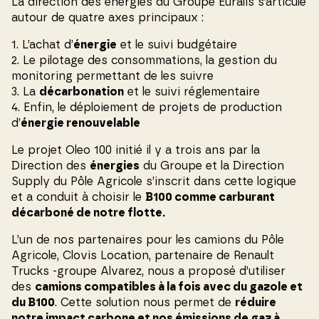
La direction des énergies du Groupe Euralis s’articule
autour de quatre axes principaux :
1. L’achat d’
énergie
et le suivi budgétaire
2. Le pilotage des consommations, la gestion du
monitoring permettant de les suivre
3. La
décarbonation
et le suivi réglementaire
4. Enfin, le déploiement de projets de production
d’
énergie renouvelable
Le projet Oleo 100 initié il y a trois ans par la
Direction des
énergies
du Groupe et la Direction
Supply du Pôle Agricole s’inscrit dans cette logique
et a conduit à choisir le
B100 comme carburant
décarboné de notre flotte.
L’un de nos partenaires pour les camions du Pôle
Agricole, Clovis Location, partenaire de Renault
Trucks -groupe Alvarez, nous a proposé d’utiliser
des
camions compatibles à la fois avec du gazole et
du B100
. Cette solution nous permet de
réduire
notre impact carbone et nos émissions de gaz à